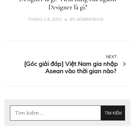
Designer là gì?
THÁNG 2 8, 2023
BY
ADMINPBN18
Điều
NEXT:
[Góc giải đáp] Việt Nam gia nhập
hướng
Asean vào thời gian nào?
bài
viết
Tìm
kiếm
cho: