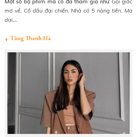
Một số bộ phim mà cô đã tham gia như
Gọi giấc
mơ về, Cô dâu đại chiến, Nhà có 5 nàng tiên, Ma
dai,
…
4. Tăng Thanh Hà