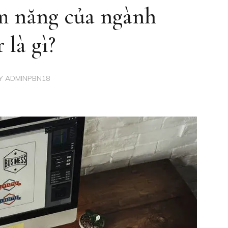
ềm năng của ngành
 là gì?
Y
ADMINPBN18