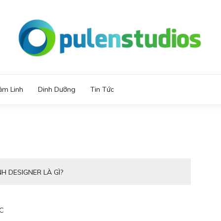
OPULENST
âm Linh
Dinh Dưỡng
Tin Tức
H DESIGNER LÀ GÌ?
C