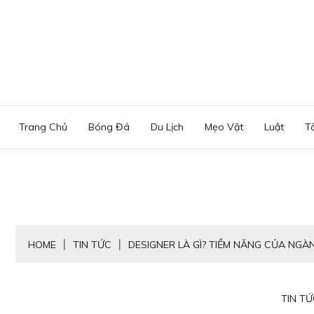
Skip
to
content
Trang Chủ
Bóng Đá
Du Lịch
Mẹo Vặt
Luật
T
HOME
TIN TỨC
DESIGNER LÀ GÌ? TIỀM NĂNG CỦA NGÀN
TIN TỨ