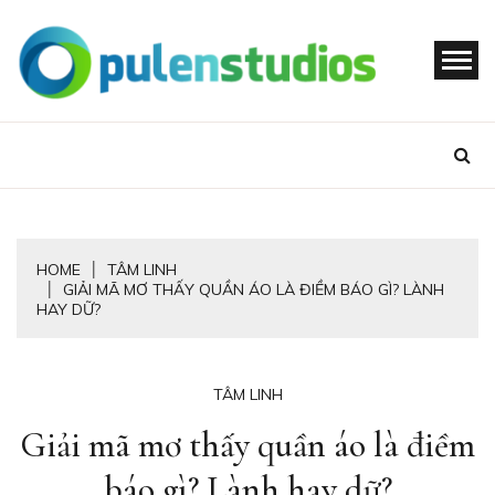
Skip
to
content
OPULENSTU
HOME
TÂM LINH
GIẢI MÃ MƠ THẤY QUẦN ÁO LÀ ĐIỀM BÁO GÌ? LÀNH
HAY DỮ?
TÂM LINH
Giải mã mơ thấy quần áo là điềm
báo gì? Lành hay dữ?