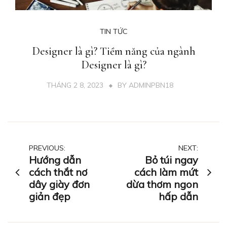
TIN TỨC
Designer là gì? Tiềm năng của ngành
Designer là gì?
THÁNG 2 8, 2023
BY
ADMINPBN18
Điều
PREVIOUS:
NEXT:
Hướng dẫn
Bỏ túi ngay
hướng
cách thắt nơ
cách làm mứt
dây giày đơn
dừa thơm ngon
bài
giản đẹp
hấp dẫn
viết